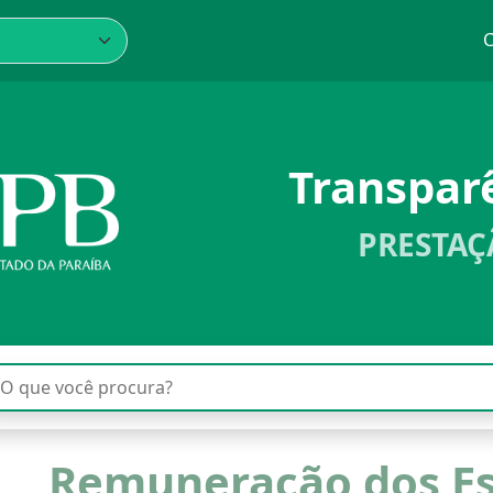
C
Transpar
PRESTAÇ
Remuneração dos Es