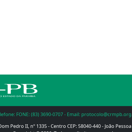
lefone: FONE: (83) 3690-0707 - Email: protocolo@crmpb.org
Dom Pedro II, nº 1335 - Centro CEP: 58040-440 - João Pessoa