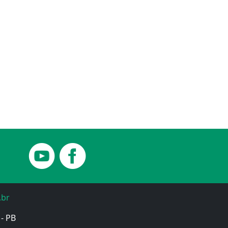
.br
 - PB