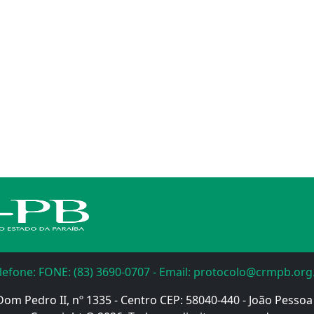
lefone: FONE: (83) 3690-0707 - Email: protocolo@crmpb.org
Dom Pedro II, nº 1335 - Centro CEP: 58040-440 - João Pessoa