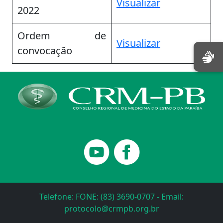
Visualizar
2022
Ordem de
Visualizar
convocação
Telefone: FONE: (83) 3690-0707 - Email:
protocolo@crmpb.org.br