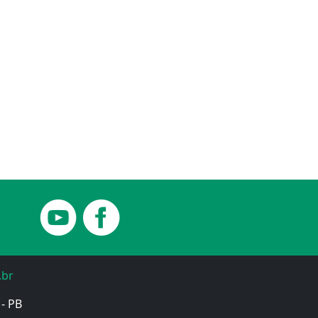
.br
 - PB