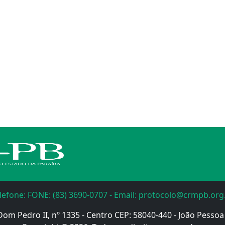
lefone: FONE: (83) 3690-0707 - Email: protocolo@crmpb.org
Dom Pedro II, nº 1335 - Centro CEP: 58040-440 - João Pessoa