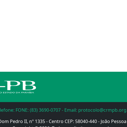
lefone: FONE: (83) 3690-0707 - Email: protocolo@crmpb.org
Dom Pedro II, nº 1335 - Centro CEP: 58040-440 - João Pessoa