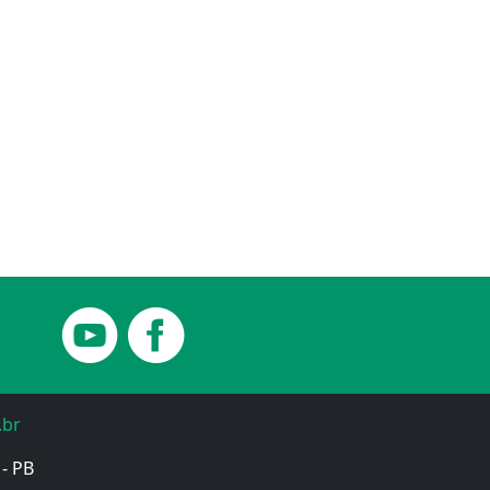
.br
 - PB