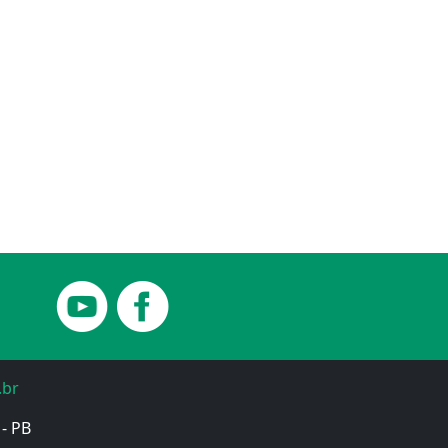
.br
 - PB