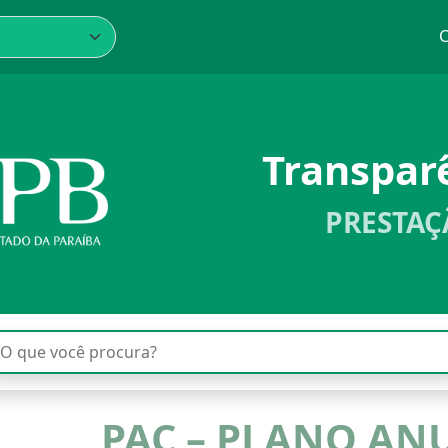
C
Transpar
PRESTAÇ
PAC – PLANO AN