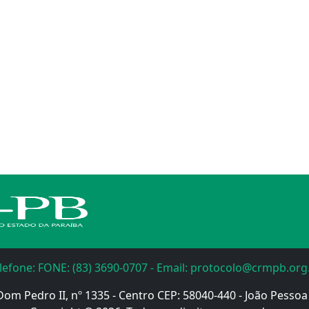
lefone: FONE: (83) 3690-0707 - Email: protocolo@crmpb.org
Dom Pedro II, nº 1335 - Centro CEP: 58040-440 - João Pessoa